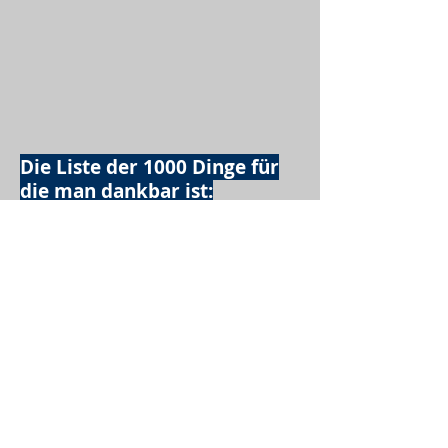
Die Liste der 1000 Dinge für
die man dankbar ist:
MeinLeben
Freunde
Familie
Dach über dem Kopf
Leckeres Essen
Trinken
Möglichkeit zum Ausschlafen
Vogelgezwitscher
Leckeres Frühstück
Sesamring mit Butter