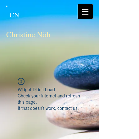
CN
Christine Nöh
Widget Didn’t Load
Check your internet and refresh
this page.
If that doesn’t work, contact us.