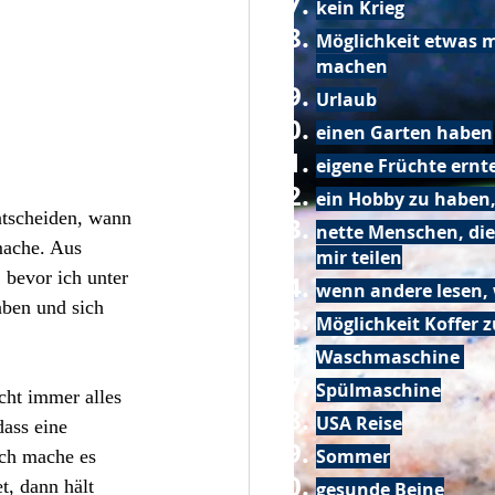
kein Krieg
Möglichkeit etwas m
machen
Urlaub
einen Garten haben
eigene Früchte ernt
ein Hobby zu haben,
ntscheiden, wann 
nette Menschen, die
mache. Aus 
mir teilen
 bevor ich unter 
wenn andere lesen, 
aben und sich 
Möglichkeit Koffer 
Waschmaschine
Spülmaschine
ht immer alles 
USA Reise
ass eine 
Sommer
ch mache es 
, dann hält 
gesunde Beine