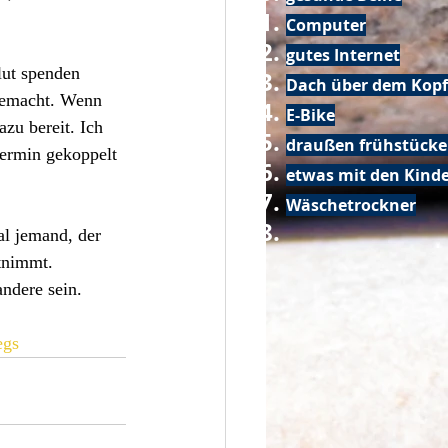
Computer
gutes Internet
ut spenden 
Dach über dem Kopf
 gemacht. Wenn 
E-Bike
zu bereit. Ich 
draußen frühstück
Termin gekoppelt 
etwas mit den Kin
Wäschetrockner
al jemand, der 
tnimmt. 
ndere sein. 
egs