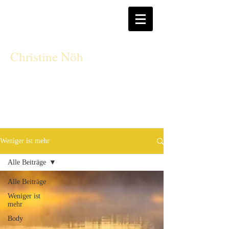
CN
Christine Nöh
Weniger ist mehr
Alle Beiträge
Alle Beiträge
Weniger ist
mehr
Body