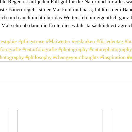
bte Regen ist auf jeden Fall gut für die Natur und für alles w
hste Bauernregel: Ist der Mai kühl und nass, fühlt es dem Ba
ich mich auch nicht über das Wetter. Ich bin eigentlich ganz f
 Mal sehn ob dann die Ernte dieses Jahr tatsächlich ertragreic
tesophie
#pfingstrose
#Maiwetter
#gedanken
#fürjedentag
#ho
fotografie
#naturfotografie
#photography
#naturephotography
hotography
#philosophy
#changeyourthoughts
#inspiration
#