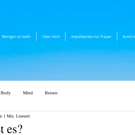
Weniger ist mehr
Über mich
Impulskarten zur Trauer
Kunst 
Body
Mind
Reisen
i
1 Min. Lesezeit
t es?