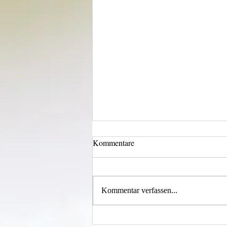
Kommentare
Wechselklamotten
Kommentar verfassen...