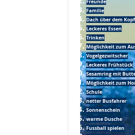
Freunde
Familie
Dach über dem Kopf
Leckeres Essen
Trinken
Möglichkeit zum Au
Vogelgezwitscher
Leckeres Frühstück
Sesamring mit Butt
Möglichkeit zum Ho
Schule
netter Busfahrer
Sonnenschein
warme Dusche
Fussball spielen