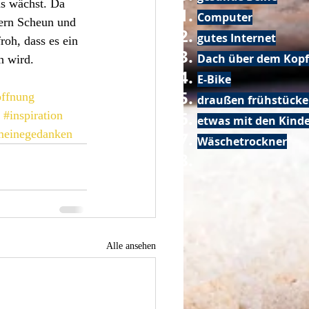
as wächst. Da 
Computer
uern Scheun und 
gutes Internet
roh, dass es ein 
Dach über dem Kopf
h wird.
E-Bike
ffnung
draußen frühstück
#inspiration
etwas mit den Kin
meinegedanken
Wäschetrockner
Alle ansehen