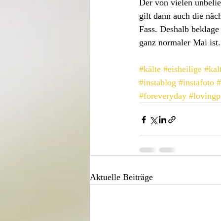
Der von vielen unbelie
gilt dann auch die näc
Fass. Deshalb beklage 
ganz normaler Mai ist.
#kälte
#eisheilige
#kal
#instablog
#instafoto
#
#foreveryday
#lovingp
Aktuelle Beiträge