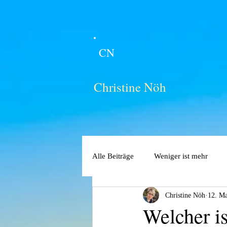
CN
Christine Nöh
Alle Beiträge
Weniger ist mehr
Christine Nöh
12. Ma
Welcher is