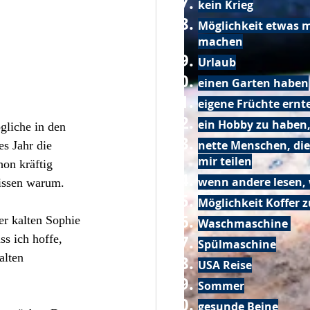
kein Krieg
Möglichkeit etwas m
machen
Urlaub
einen Garten haben
eigene Früchte ernt
ein Hobby zu haben,
gliche in den 
nette Menschen, die
s Jahr die 
mir teilen
hon kräftig 
wenn andere lesen, 
wissen warum.
Möglichkeit Koffer 
er kalten Sophie 
Waschmaschine
s ich hoffe, 
Spülmaschine
alten 
USA Reise
Sommer
gesunde Beine