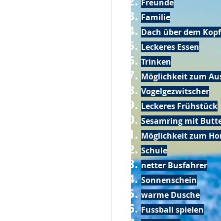
Freunde
Familie
Dach über dem Kopf
Leckeres Essen
Trinken
Möglichkeit zum Au
Vogelgezwitscher
Leckeres Frühstück
Sesamring mit Butt
Möglichkeit zum Ho
Schule
netter Busfahrer
Sonnenschein
warme Dusche
Fussball spielen