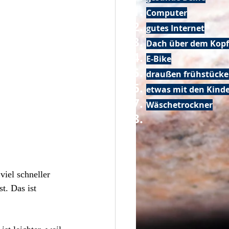
Computer
gutes Internet
Dach über dem Kopf
E-Bike
draußen frühstück
etwas mit den Kin
Wäschetrockner
iel schneller 
t. Das ist 