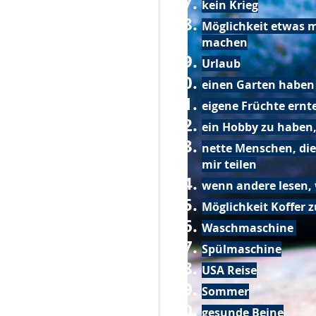
kein Krieg
Möglichkeit etwas m
machen
Urlaub
einen Garten haben
eigene Früchte ernt
ein Hobby zu haben,
nette Menschen, die
mir teilen
wenn andere lesen, 
Möglichkeit Koffer 
Waschmaschine
Spülmaschine
USA Reise
Sommer
gesunde Beine