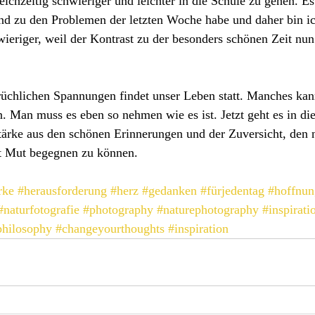
eichzeitig schwieriger und leichter in die Schule zu gehen. Es i
and zu den Problemen der letzten Woche habe und daher bin i
hwieriger, weil der Kontrast zu der besonders schönen Zeit nun
prüchlichen Spannungen findet unser Leben statt. Manches kan
n. Man muss es eben so nehmen wie es ist. Jetzt geht es in d
ärke aus den schönen Erinnerungen und der Zuversicht, den 
t Mut begegnen zu können.
rke
#herausforderung
#herz
#gedanken
#fürjedentag
#hoffnun
#naturfotografie
#photography
#naturephotography
#inspirati
philosophy
#changeyourthoughts
#inspiration