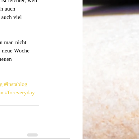
st leichter, weil 
ch auch 
 auch viel 
n man nicht 
ie neue Woche 
neuen 
g
#instablog
on
#foreveryday