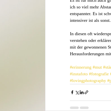
Es ist für mich auch gl
ich so viel mehr Abst
entspannter. Es ist sc
intensiver ist als sonst.
In diesen oft wieders
verstehen oder erkläre
mit der gewonnenen St
Herausforderungen mi
#erinnerung
#mut
#stä
#instafoto
#fotografie
#lovingphotography
#