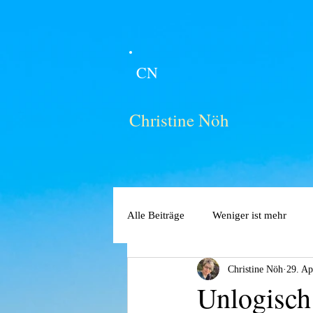
CN
Christine Nöh
Alle Beiträge
Weniger ist mehr
Christine Nöh
29. Ap
Unlogisch