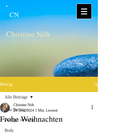
CN
Christine Nöh
Beitrag
Alle Beiträge
Christine Nöh
Alle Beiträge
24. Dez. 2024
1 Min. Lesezeit
Frohe Weihnachten
Weniger ist mehr
Body