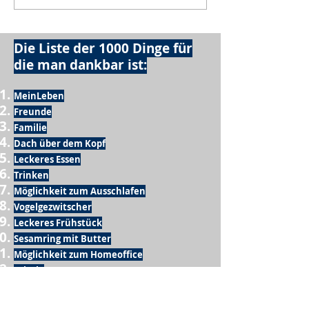
Die Liste der 1000 Dinge für
die man dankbar ist:
MeinLeben
Freunde
Familie
Dach über dem Kopf
Leckeres Essen
Trinken
Möglichkeit zum Ausschlafen
Vogelgezwitscher
Leckeres Frühstück
Sesamring mit Butter
Möglichkeit zum Homeoffice
Schule
netter Busfahrer
Sonnenschein