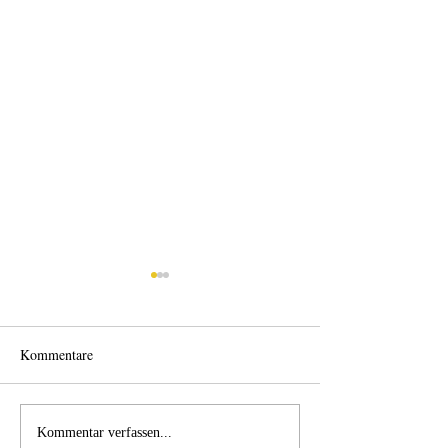
Kommentare
Back home
Wo anfangen?
Kommentar verfassen...