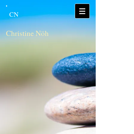
CN
Christine Nöh