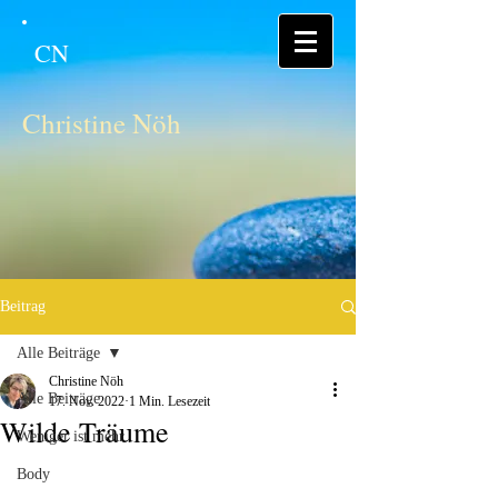
CN
Christine Nöh
Beitrag
Alle Beiträge
Christine Nöh
Alle Beiträge
17. Nov. 2022
1 Min. Lesezeit
Wilde Träume
Weniger ist mehr
Body