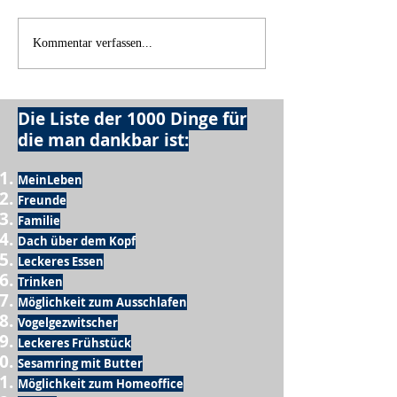
Kommentar verfassen...
Die Liste der 1000 Dinge für
die man dankbar ist:
MeinLeben
Freunde
Familie
Dach über dem Kopf
Leckeres Essen
Trinken
Möglichkeit zum Ausschlafen
Vogelgezwitscher
Leckeres Frühstück
Sesamring mit Butter
Möglichkeit zum Homeoffice