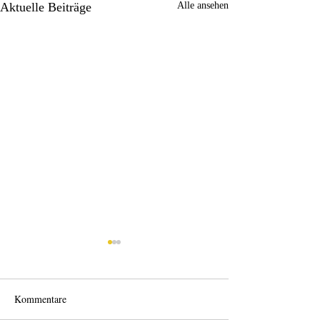
Aktuelle Beiträge
Alle ansehen
Kommentare
Back home
Wo anfangen?