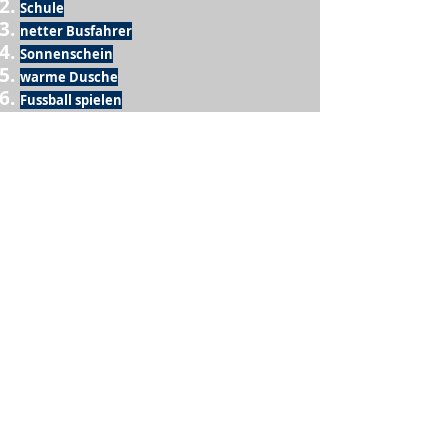
Schule
netter Busfahrer
Sonnenschein
warme Dusche
Fussball spielen
kein Krieg
Möglichkeit etwas mit der Familie zu
machen
Urlaub
einen Garten haben
eigene Früchte ernten
ein Hobby zu haben, das mich erfüllt
nette Menschen, die dieses Hobby mit mir
teilen
wenn andere lesen, was ich schreibe
Möglichkeit Koffer zu packen
Waschmaschine
Spülmaschine
USA Reise
Sommer