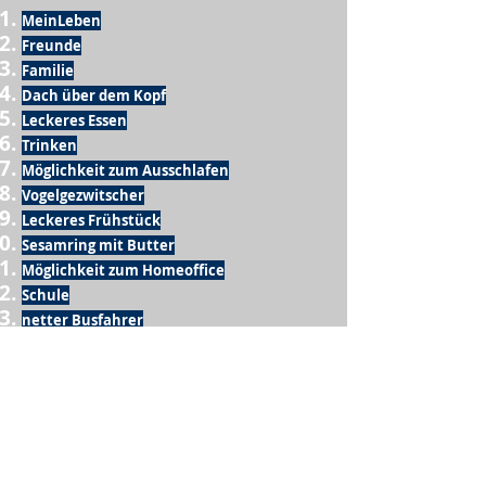
MeinLeben
Freunde
Familie
Dach über dem Kopf
Leckeres Essen
Trinken
Möglichkeit zum Ausschlafen
Vogelgezwitscher
Leckeres Frühstück
Sesamring mit Butter
Möglichkeit zum Homeoffice
Schule
netter Busfahrer
Sonnenschein
warme Dusche
Fussball spielen
kein Krieg
Möglichkeit etwas mit der Familie zu
machen