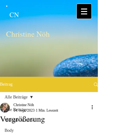
CN
Christine Nöh
Beitrag
Alle Beiträge
Christine Nöh
Alle Beiträge
14. Sept. 2023
1 Min. Lesezeit
Vergrößerung
Weniger ist mehr
Body