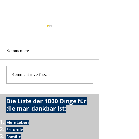
Kommentare
Einen Berg abtrag
Alles was möglich ist?
Kommentar verfassen...
Die Liste der 1000 Dinge für
die man dankbar ist:
MeinLeben
Freunde
Familie