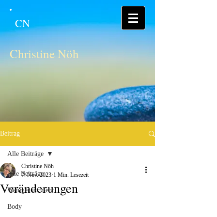
CN
Christine Nöh
Beitrag
Alle Beiträge
Christine Nöh
Alle Beiträge
7. Nov. 2023
1 Min. Lesezeit
Veränderungen
Weniger ist mehr
Body