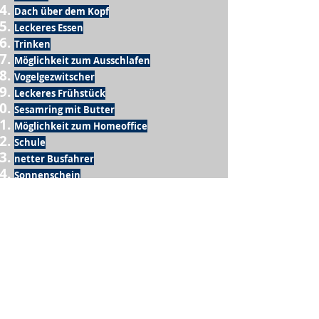
Dach über dem Kopf
Leckeres Essen
Trinken
Möglichkeit zum Ausschlafen
Vogelgezwitscher
Leckeres Frühstück
Sesamring mit Butter
Möglichkeit zum Homeoffice
Schule
netter Busfahrer
Sonnenschein
warme Dusche
Fussball spielen
kein Krieg
Möglichkeit etwas mit der Familie zu
machen
Urlaub
einen Garten haben
eigene Früchte ernten
ein Hobby zu haben, das mich erfüllt