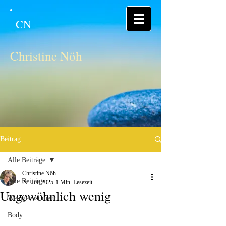
CN
Christine Nöh
Beitrag
Alle Beiträge
Christine Nöh
Alle Beiträge
27. Juli 2025
1 Min. Lesezeit
Ungewöhnlich wenig
Weniger ist mehr
Body