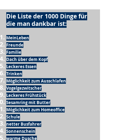
Die Liste der 1000 Dinge für
die man dankbar ist:
MeinLeben
Freunde
Familie
Dach über dem Kopf
Leckeres Essen
Trinken
Möglichkeit zum Ausschlafen
Vogelgezwitscher
Leckeres Frühstück
Sesamring mit Butter
Möglichkeit zum Homeoffice
Schule
netter Busfahrer
Sonnenschein
warme Dusche