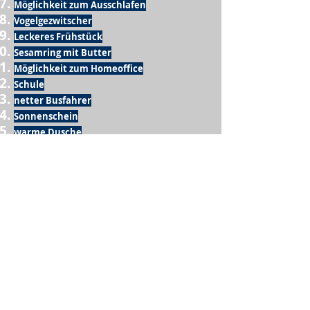
Möglichkeit zum Ausschlafen
Vogelgezwitscher
Leckeres Frühstück
Sesamring mit Butter
Möglichkeit zum Homeoffice
Schule
netter Busfahrer
Sonnenschein
warme Dusche
Fussball spielen
kein Krieg
Möglichkeit etwas mit der Familie zu
machen
Urlaub
einen Garten haben
eigene Früchte ernten
ein Hobby zu haben, das mich erfüllt
nette Menschen, die dieses Hobby mit mir
teilen
wenn andere lesen, was ich schreibe