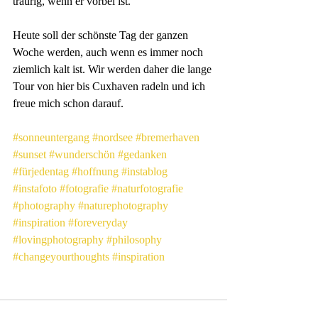
traurig, wenn er vorbei ist.
Heute soll der schönste Tag der ganzen 
Woche werden, auch wenn es immer noch 
ziemlich kalt ist. Wir werden daher die lange 
Tour von hier bis Cuxhaven radeln und ich 
freue mich schon darauf.
#sonneuntergang
#nordsee
#bremerhaven
#sunset
#wunderschön
#gedanken
#fürjedentag
#hoffnung
#instablog
#instafoto
#fotografie
#naturfotografie
#photography
#naturephotography
#inspiration
#foreveryday
#lovingphotography
#philosophy
#changeyourthoughts
#inspiration