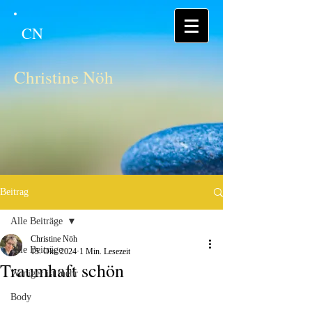
CN
Christine Nöh
Beitrag
Alle Beiträge
Christine Nöh
Alle Beiträge
15. Okt. 2024
1 Min. Lesezeit
Traumhaft schön
Weniger ist mehr
Body