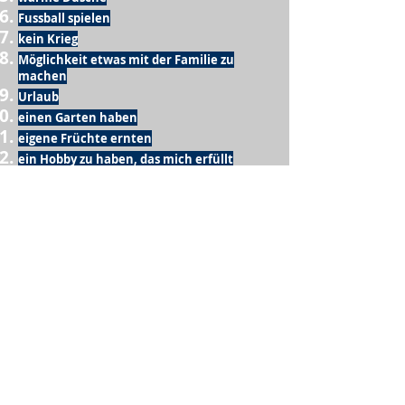
Fussball spielen
kein Krieg
Möglichkeit etwas mit der Familie zu
machen
Urlaub
einen Garten haben
eigene Früchte ernten
ein Hobby zu haben, das mich erfüllt
nette Menschen, die dieses Hobby mit mir
teilen
wenn andere lesen, was ich schreibe
Möglichkeit Koffer zu packen
Waschmaschine
Spülmaschine
USA Reise
Sommer
gesunde Beine
Computer
gutes Internet
Dach über dem Kopf