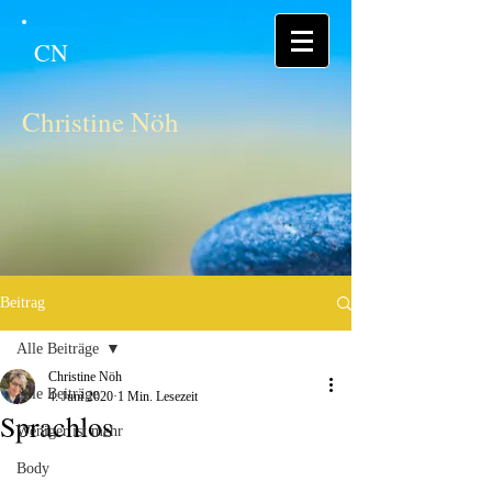
CN
Christine Nöh
Beitrag
Alle Beiträge
Christine Nöh
Alle Beiträge
4. Juni 2020
1 Min. Lesezeit
Sprachlos
Weniger ist mehr
Body