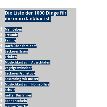
Die Liste der 1000 Dinge für
die man dankbar ist:
MeinLeben
Freunde
Familie
Dach über dem Kopf
Leckeres Essen
Trinken
Möglichkeit zum Ausschlafen
Vogelgezwitscher
Leckeres Frühstück
Sesamring mit Butter
Möglichkeit zum Homeoffice
Schule
netter Busfahrer
Sonnenschein
warme Dusche