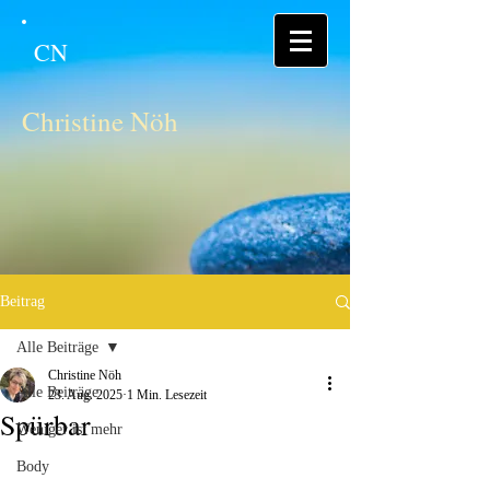
CN
Christine Nöh
Beitrag
Alle Beiträge
Christine Nöh
Alle Beiträge
23. Aug. 2025
1 Min. Lesezeit
Spürbar
Weniger ist mehr
Body