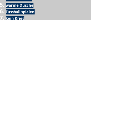
warme Dusche
Fussball spielen
kein Krieg
Möglichkeit etwas mit der Familie zu
machen
Urlaub
einen Garten haben
eigene Früchte ernten
ein Hobby zu haben, das mich erfüllt
nette Menschen, die dieses Hobby mit mir
teilen
wenn andere lesen, was ich schreibe
Möglichkeit Koffer zu packen
Waschmaschine
Spülmaschine
USA Reise
Sommer
gesunde Beine
Computer
gutes Internet