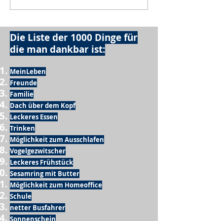
Die Liste der 1000 Dinge für
die man dankbar ist:
MeinLeben
Freunde
Familie
Dach über dem Kopf
Leckeres Essen
Trinken
Möglichkeit zum Ausschlafen
Vogelgezwitscher
Leckeres Frühstück
Sesamring mit Butter
Möglichkeit zum Homeoffice
Schule
netter Busfahrer
Sonnenschein