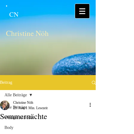
CN
Christine Nöh
Beitrag
Alle Beiträge
Christine Nöh
Alle Beiträge
23. Juni
1 Min. Lesezeit
Sommernächte
Weniger ist mehr
Body