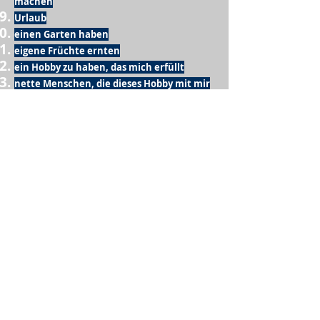
machen
Urlaub
einen Garten haben
eigene Früchte ernten
ein Hobby zu haben, das mich erfüllt
nette Menschen, die dieses Hobby mit mir
teilen
wenn andere lesen, was ich schreibe
Möglichkeit Koffer zu packen
Waschmaschine
Spülmaschine
USA Reise
Sommer
gesunde Beine
Computer
gutes Internet
Dach über dem Kopf
E-Bike
draußen frühstücken
etwas mit den Kindern unternehmen