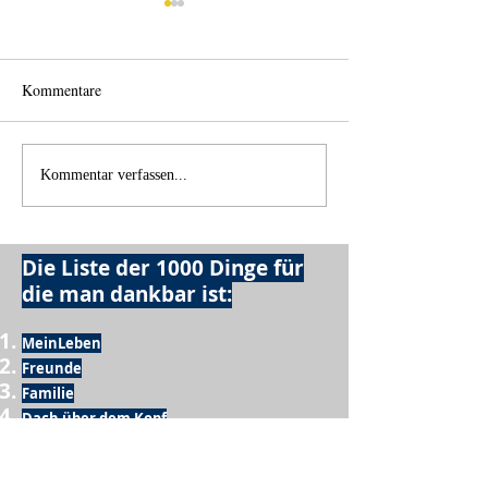
Kommentare
Wo anfangen?
Wie schnell geht es?
Kommentar verfassen...
Die Liste der 1000 Dinge für
die man dankbar ist:
MeinLeben
Freunde
Familie
Dach über dem Kopf
Leckeres Essen
Trinken