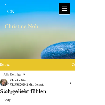
CN
Christine Nöh
Beitrag
Alle Beiträge
Christine Nöh
Alle Beiträge
11. Apr. 2020
2 Min. Lesezeit
Sich geliebt fühlen
Weniger ist mehr
Body