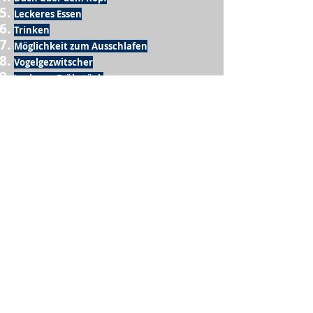
Leckeres Essen
Trinken
Möglichkeit zum Ausschlafen
Vogelgezwitscher
Leckeres Frühstück
Sesamring mit Butter
Möglichkeit zum Homeoffice
Schule
netter Busfahrer
Sonnenschein
warme Dusche
Fussball spielen
kein Krieg
Möglichkeit etwas mit der Familie zu
machen
Urlaub
einen Garten haben
eigene Früchte ernten
ein Hobby zu haben, das mich erfüllt