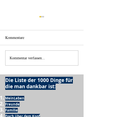
Kommentare
Wo anfangen?
Wie schnell geht es?
Kommentar verfassen...
Die Liste der 1000 Dinge für
die man dankbar ist:
MeinLeben
Freunde
Familie
Dach über dem Kopf