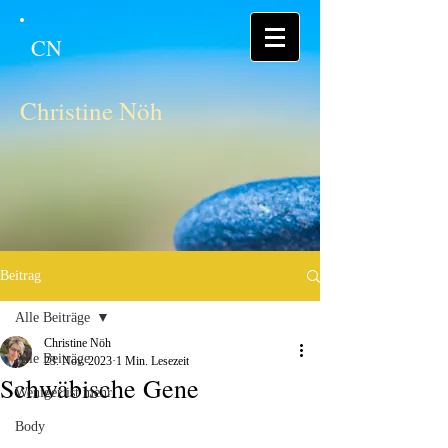
CN
Christine Nöh
Beitrag
Alle Beiträge
Christine Nöh
Alle Beiträge
23. Nov. 2023
1 Min. Lesezeit
Schwäbische Gene
Weniger ist mehr
Body