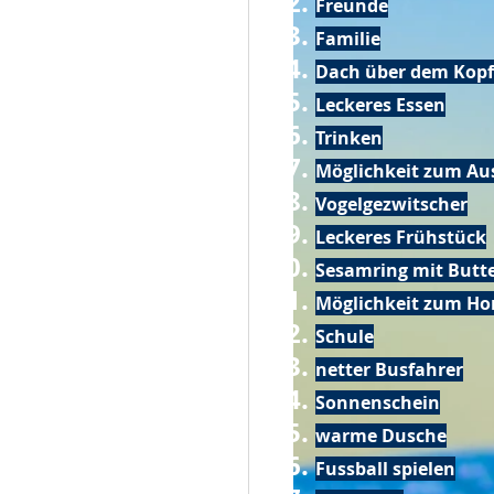
Freunde
Familie
Dach über dem Kopf
Leckeres Essen
Trinken
Möglichkeit zum Au
Vogelgezwitscher
Leckeres Frühstück
Sesamring mit Butt
Möglichkeit zum Ho
Schule
netter Busfahrer
Sonnenschein
warme Dusche
Fussball spielen