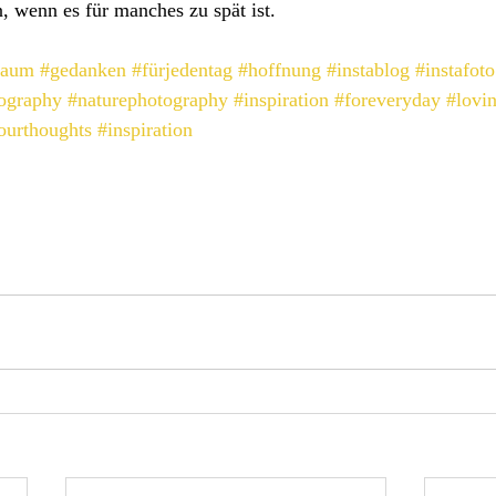
n, wenn es für manches zu spät ist.
raum
#gedanken
#fürjedentag
#hoffnung
#instablog
#instafoto
ography
#naturephotography
#inspiration
#foreveryday
#lovi
ourthoughts
#inspiration