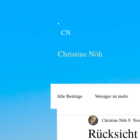
CN
Christine Nöh
Alle Beiträge
Weniger ist mehr
Christine Nöh
9. Nov
Rücksicht