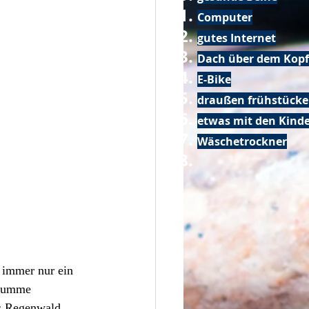
Computer
gutes Internet
Dach über dem Kopf
E-Bike
draußen frühstück
etwas mit den Kin
Wäschetrockner
 immer nur ein 
 Summe 
s Regenwald 