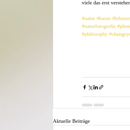
viele das erst verstehe
#natur
#baum
#lebens
#naturfotografie
#phot
#philosophy
#changey
Aktuelle Beiträge