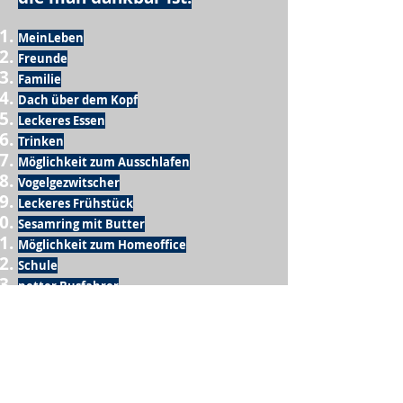
MeinLeben
Freunde
Familie
Dach über dem Kopf
Leckeres Essen
Trinken
Möglichkeit zum Ausschlafen
Vogelgezwitscher
Leckeres Frühstück
Sesamring mit Butter
Möglichkeit zum Homeoffice
Schule
netter Busfahrer
Sonnenschein
warme Dusche
Fussball spielen
kein Krieg
Möglichkeit etwas mit der Familie zu