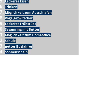
Leckeres Essen
Trinken
Möglichkeit zum Ausschlafen
Vogelgezwitscher
Leckeres Frühstück
Sesamring mit Butter
Möglichkeit zum Homeoffice
Schule
netter Busfahrer
Sonnenschein
warme Dusche
Fussball spielen
kein Krieg
Möglichkeit etwas mit der Familie zu
machen
Urlaub
einen Garten haben
eigene Früchte ernten
ein Hobby zu haben, das mich erfüllt
nette Menschen, die dieses Hobby mit mir