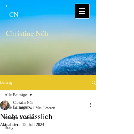
CN
Christine Nöh
Beitrag
Alle Beiträge
Christine Nöh
Alle Beiträge
14. Juli 2024
1 Min. Lesezeit
Nicht verlässlich
Weniger ist mehr
Aktualisiert:
15. Juli 2024
Body