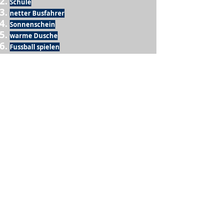
Schule
netter Busfahrer
Sonnenschein
warme Dusche
Fussball spielen
kein Krieg
Möglichkeit etwas mit der Familie zu
machen
Urlaub
einen Garten haben
eigene Früchte ernten
ein Hobby zu haben, das mich erfüllt
nette Menschen, die dieses Hobby mit mir
teilen
wenn andere lesen, was ich schreibe
Möglichkeit Koffer zu packen
Waschmaschine
Spülmaschine
USA Reise
Sommer