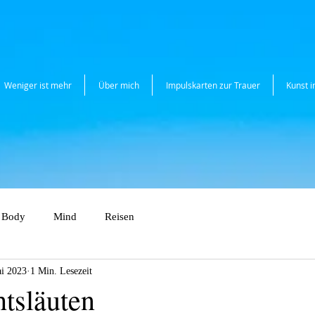
Weniger ist mehr
Über mich
Impulskarten zur Trauer
Kunst 
Body
Mind
Reisen
i 2023
1 Min. Lesezeit
htsläuten