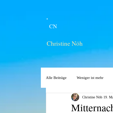
CN
Christine Nöh
Alle Beiträge
Weniger ist mehr
Christine Nöh
19. Ma
Mitternac