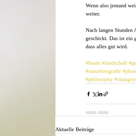
Wenn also jemand weiss
weiter.
Nach langen Stunden A
geschickt. Das ist ein
dass alles gut wird. 
#baum
#landschaft
#g
#naturfotografie
#phot
#philosophy
#changey
Aktuelle Beiträge