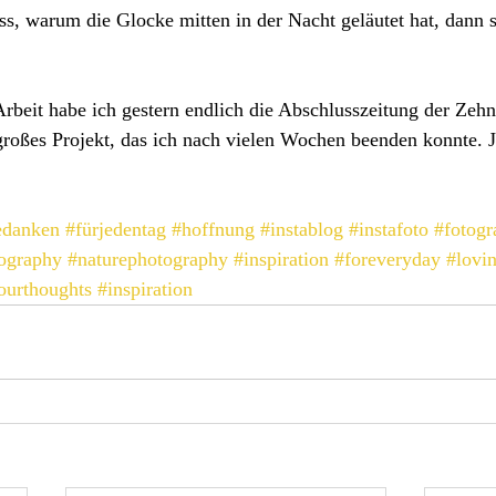
, warum die Glocke mitten in der Nacht geläutet hat, dann s
rbeit habe ich gestern endlich die Abschlusszeitung der Zehn
 großes Projekt, das ich nach vielen Wochen beenden konnte. Je
edanken
#fürjedentag
#hoffnung
#instablog
#instafoto
#fotogr
ography
#naturephotography
#inspiration
#foreveryday
#lovi
ourthoughts
#inspiration