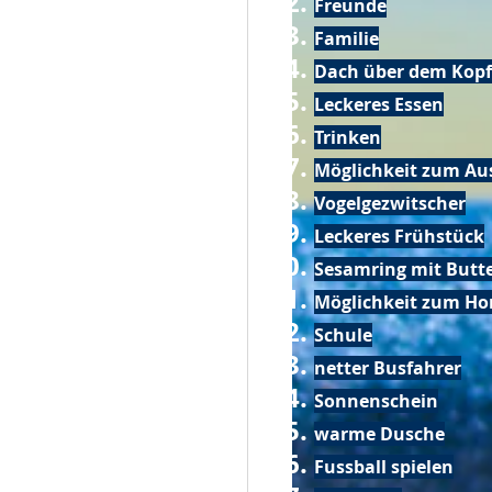
Freunde
Familie
Dach über dem Kopf
Leckeres Essen
Trinken
Möglichkeit zum Au
Vogelgezwitscher
Leckeres Frühstück
Sesamring mit Butt
Möglichkeit zum Ho
Schule
netter Busfahrer
Sonnenschein
warme Dusche
Fussball spielen