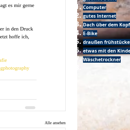
agt es mir gerne 
Computer
gutes Internet
Dach über dem Kopf
er in den Druck 
E-Bike
tzt hoffe ich, 
draußen frühstück
etwas mit den Kin
Wäschetrockner
afie
ngphotography
Alle ansehen