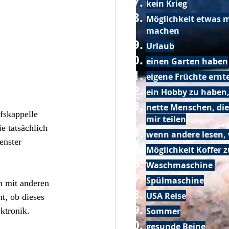
kein Krieg
Möglichkeit etwas m
machen
Urlaub
einen Garten haben
eigene Früchte ernt
ein Hobby zu haben,
nette Menschen, die
fskappelle 
mir teilen
e tatsächlich 
wenn andere lesen, 
enster 
Möglichkeit Koffer 
Waschmaschine
Spülmaschine
 mit anderen 
USA Reise
, ob dieses 
Sommer
ktronik.
gesunde Beine