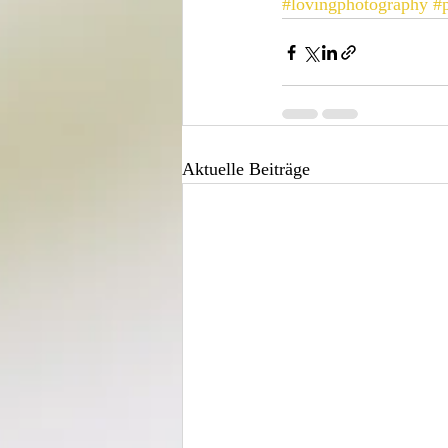
#lovingphotography
#
Aktuelle Beiträge