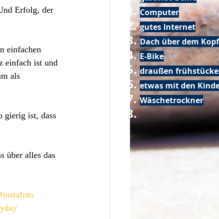
Und Erfolg, der 
Computer
gutes Internet
Dach über dem Kopf
en einfachen 
E-Bike
einfach ist und 
draußen frühstück
um als 
etwas mit den Kin
Wäschetrockner
gierig ist, dass 
 über alles das 
#instafoto
ryday