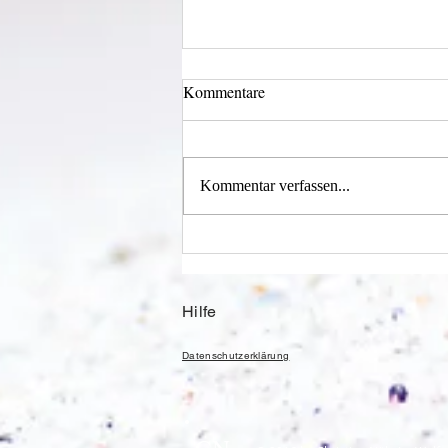
Kommentare
Kommentar verfassen...
Einen Berg abtragen
Hilfe
Datenschutzerklärung