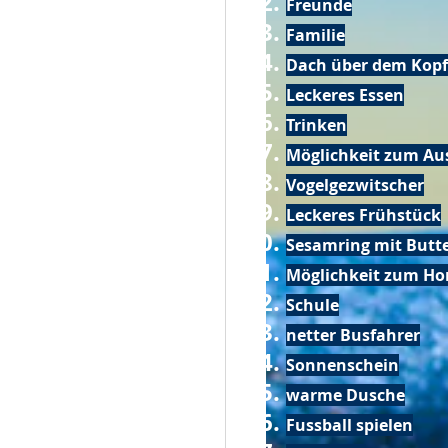
Freunde
Familie
Dach über dem Kopf
Leckeres Essen
Trinken
Möglichkeit zum Au
Vogelgezwitscher
Leckeres Frühstück
Sesamring mit Butt
Möglichkeit zum Ho
Schule
netter Busfahrer
Sonnenschein
warme Dusche
Fussball spielen