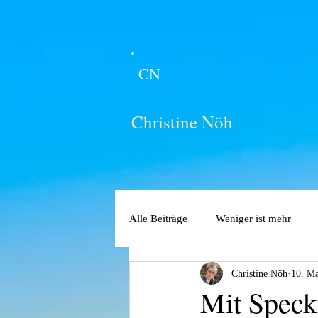
CN
Christine Nöh
Alle Beiträge
Weniger ist mehr
Christine Nöh
10. Ma
Mit Speck