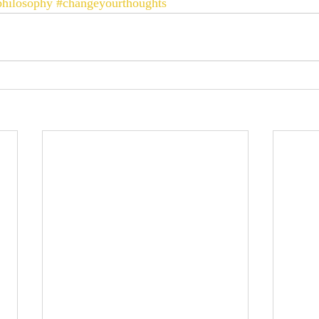
philosophy
#changeyourthoughts