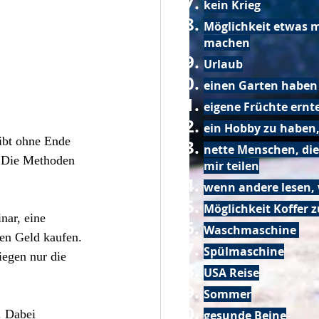
kein Krieg
Möglichkeit etwas m
machen
Urlaub
einen Garten haben
eigene Früchte ernt
ein Hobby zu haben,
ibt ohne Ende 
nette Menschen, die
. Die Methoden 
mir teilen
wenn andere lesen, 
Möglichkeit Koffer 
nar, eine 
Waschmaschine
en Geld kaufen. 
Spülmaschine
iegen nur die 
USA Reise
Sommer
. Dabei 
gesunde Beine