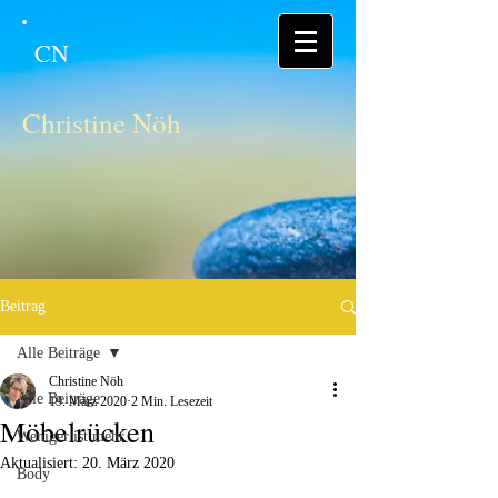
CN
Christine Nöh
Beitrag
Alle Beiträge
Christine Nöh
Alle Beiträge
19. März 2020
2 Min. Lesezeit
Möbelrücken
Weniger ist mehr
Aktualisiert:
20. März 2020
Body