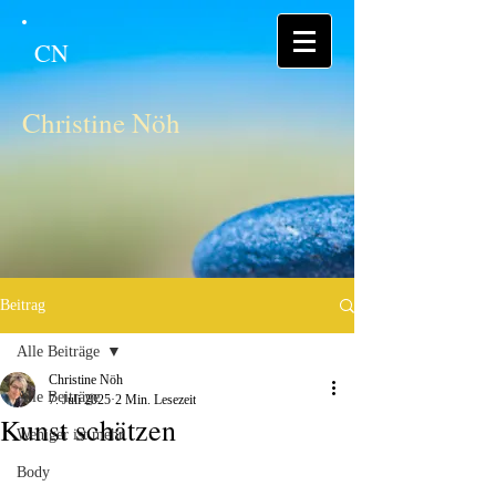
CN
Christine Nöh
Beitrag
Alle Beiträge
Christine Nöh
Alle Beiträge
7. Juli 2025
2 Min. Lesezeit
Kunst schätzen
Weniger ist mehr
Body