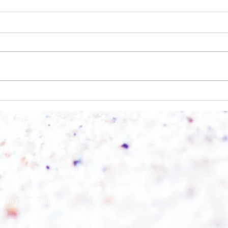
Wo a
Wie schnell geht es?
eifen 17, 57072 Siegen