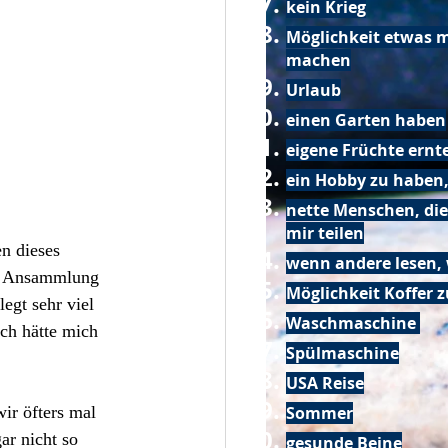
kein Krieg
Möglichkeit etwas m
machen
Urlaub
einen Garten haben
eigene Früchte ernt
ein Hobby zu haben,
nette Menschen, die
mir teilen
n dieses 
wenn andere lesen, 
de Ansammlung 
Möglichkeit Koffer 
egt sehr viel 
Waschmaschine
ch hätte mich 
Spülmaschine
USA Reise
Sommer
ir öfters mal 
ar nicht so 
gesunde Beine