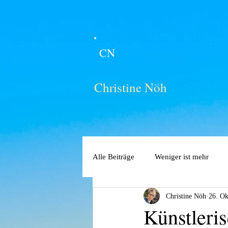
CN
Christine Nöh
Alle Beiträge
Weniger ist mehr
Christine Nöh
26. Ok
Künstleri