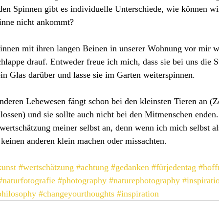
 den Spinnen gibt es individuelle Unterschiede, wie können wi
Spinne nicht ankommt?
nnen mit ihren langen Beinen in unserer Wohnung vor mir w
chlappe drauf. Entweder freue ich mich, dass sie bei uns die
 ein Glas darüber und lasse sie im Garten weiterspinnen.
nderen Lebewesen fängt schon bei den kleinsten Tieren an (
ssen) und sie sollte auch nicht bei den Mitmenschen enden. 
twertschätzung meiner selbst an, denn wenn ich mich selbst al
 keinen anderen klein machen oder missachten.
kunst
#wertschätzung
#achtung
#gedanken
#fürjedentag
#hoff
#naturfotografie
#photography
#naturephotography
#inspirati
philosophy
#changeyourthoughts
#inspiration