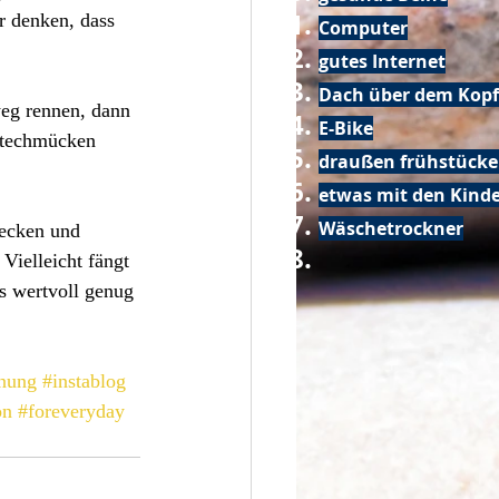
r denken, dass 
Computer
gutes Internet
Dach über dem Kopf
eg rennen, dann 
E-Bike
 Stechmücken 
draußen frühstück
etwas mit den Kin
Wäschetrockner
Zecken und 
Vielleicht fängt 
s wertvoll genug 
nung
#instablog
on
#foreveryday