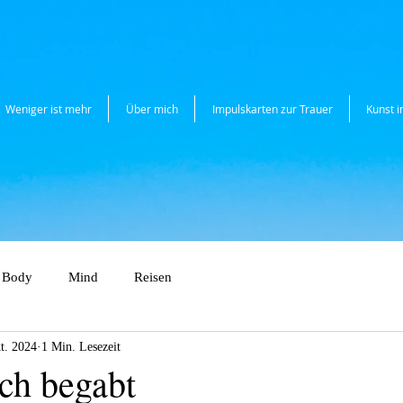
Weniger ist mehr
Über mich
Impulskarten zur Trauer
Kunst 
Body
Mind
Reisen
t. 2024
1 Min. Lesezeit
sch begabt