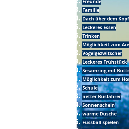
Freunde
Familie
Dach über dem Kopf
Leckeres Essen
Trinken
Möglichkeit zum Au
Vogelgezwitscher
Leckeres Frühstück
Sesamring mit Butt
Möglichkeit zum Ho
Schule
netter Busfahrer
Sonnenschein
warme Dusche
Fussball spielen