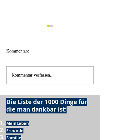
Kommentare
Einen Berg abtrag
Alles was möglich ist?
Kommentar verfassen...
Die Liste der 1000 Dinge für
die man dankbar ist:
MeinLeben
Freunde
Familie