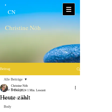
CN
Christine Nöh
Beitrag
Alle Beiträge
Christine Nöh
Alle Beiträge
5. Dez. 2024
1 Min. Lesezeit
Heute zählt
Weniger ist mehr
Body