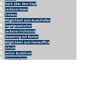
Dach über dem Kopf
Leckeres Essen
Trinken
Möglichkeit zum Ausschlafen
Vogelgezwitscher
Leckeres Frühstück
Sesamring mit Butter
Möglichkeit zum Homeoffice
Schule
netter Busfahrer
Sonnenschein
warme Dusche
Fussball spielen
kein Krieg
Möglichkeit etwas mit der Familie zu
machen
Urlaub
einen Garten haben
eigene Früchte ernten
ein Hobby zu haben, das mich erfüllt