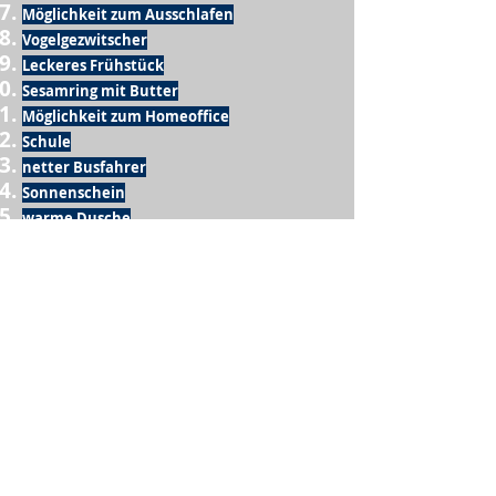
Möglichkeit zum Ausschlafen
Vogelgezwitscher
Leckeres Frühstück
Sesamring mit Butter
Möglichkeit zum Homeoffice
Schule
netter Busfahrer
Sonnenschein
warme Dusche
Fussball spielen
kein Krieg
Möglichkeit etwas mit der Familie zu
machen
Urlaub
einen Garten haben
eigene Früchte ernten
ein Hobby zu haben, das mich erfüllt
nette Menschen, die dieses Hobby mit mir
teilen
wenn andere lesen, was ich schreibe