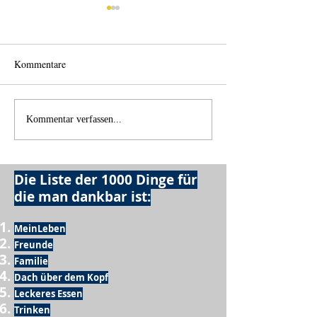
Kommentare
Wo anfangen?
Wie schnell geht es?
Kommentar verfassen...
Die Liste der 1000 Dinge für
die man dankbar ist:
MeinLeben
Freunde
Familie
Dach über dem Kopf
Leckeres Essen
Trinken