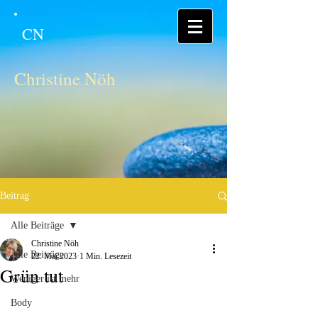
CN
Christine Nöh
Beitrag
Alle Beiträge
Christine Nöh
Alle Beiträge
22. Mai 2023
1 Min. Lesezeit
Grün tut
Weniger ist mehr
Body