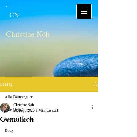
CN
Christine Nöh
Beitrag
Alle Beiträge
Christine Nöh
Alle Beiträge
23. Sept. 2025
1 Min. Lesezeit
Gemütlich
Weniger ist mehr
Body