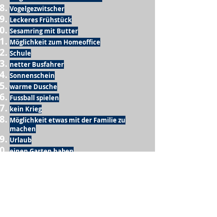
Vogelgezwitscher
Leckeres Frühstück
Sesamring mit Butter
Möglichkeit zum Homeoffice
Schule
netter Busfahrer
Sonnenschein
warme Dusche
Fussball spielen
kein Krieg
Möglichkeit etwas mit der Familie zu
machen
Urlaub
einen Garten haben
eigene Früchte ernten
ein Hobby zu haben, das mich erfüllt
nette Menschen, die dieses Hobby mit mir
teilen
wenn andere lesen, was ich schreibe
Möglichkeit Koffer zu packen