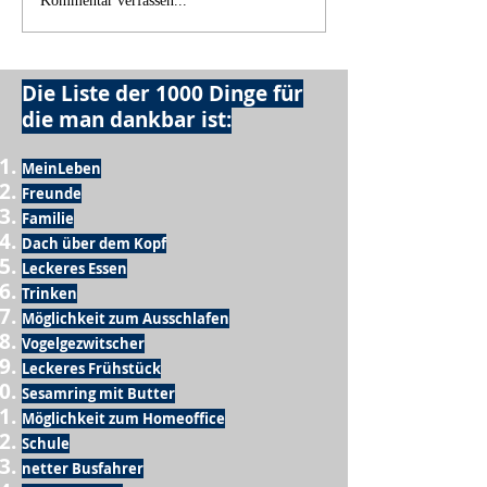
Kommentar verfassen...
Die Liste der 1000 Dinge für
die man dankbar ist:
MeinLeben
Freunde
Familie
Dach über dem Kopf
Leckeres Essen
Trinken
Möglichkeit zum Ausschlafen
Vogelgezwitscher
Leckeres Frühstück
Sesamring mit Butter
Möglichkeit zum Homeoffice
Schule
netter Busfahrer