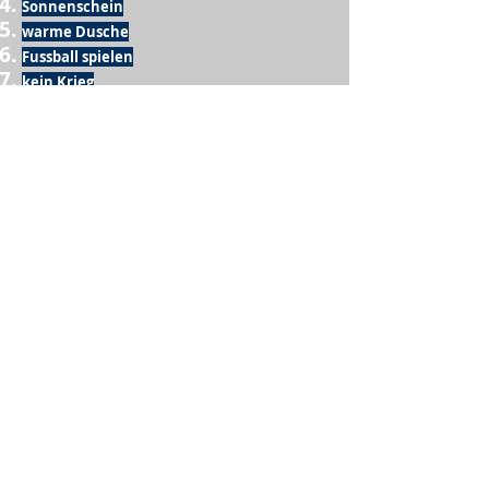
Sonnenschein
warme Dusche
Fussball spielen
kein Krieg
Möglichkeit etwas mit der Familie zu
machen
Urlaub
einen Garten haben
eigene Früchte ernten
ein Hobby zu haben, das mich erfüllt
nette Menschen, die dieses Hobby mit mir
teilen
wenn andere lesen, was ich schreibe
Möglichkeit Koffer zu packen
Waschmaschine
Spülmaschine
USA Reise
Sommer
gesunde Beine
Computer