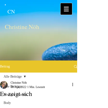
CN
Christine Nöh
Beitrag
Alle Beiträge
Christine Nöh
Alle Beiträge
10. Apr. 2022
1 Min. Lesezeit
Es zeigt sich
Weniger ist mehr
Body