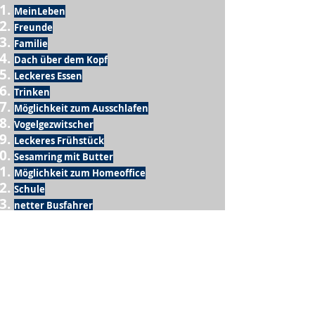
MeinLeben
Freunde
Familie
Dach über dem Kopf
Leckeres Essen
Trinken
Möglichkeit zum Ausschlafen
Vogelgezwitscher
Leckeres Frühstück
Sesamring mit Butter
Möglichkeit zum Homeoffice
Schule
netter Busfahrer
Sonnenschein
warme Dusche
Fussball spielen
kein Krieg
Möglichkeit etwas mit der Familie zu
machen