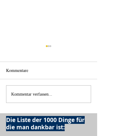
Kommentare
Wechselklamotten
Licht und Schatte
Kommentar verfassen...
Die Liste der 1000 Dinge für
die man dankbar ist: