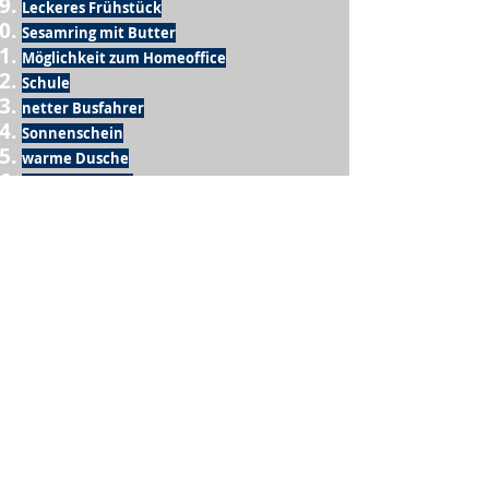
Leckeres Frühstück
Sesamring mit Butter
Möglichkeit zum Homeoffice
Schule
netter Busfahrer
Sonnenschein
warme Dusche
Fussball spielen
kein Krieg
Möglichkeit etwas mit der Familie zu
machen
Urlaub
einen Garten haben
eigene Früchte ernten
ein Hobby zu haben, das mich erfüllt
nette Menschen, die dieses Hobby mit mir
teilen
wenn andere lesen, was ich schreibe
Möglichkeit Koffer zu packen
Waschmaschine