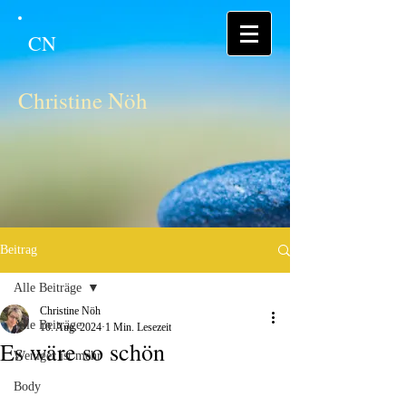
CN
Christine Nöh
Beitrag
Alle Beiträge
Christine Nöh
Alle Beiträge
10. Aug. 2024
1 Min. Lesezeit
Es wäre so schön
Weniger ist mehr
Body