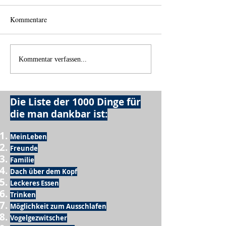
Kommentare
Einen Berg abtrag
Alles was möglich ist?
Kommentar verfassen...
Die Liste der 1000 Dinge für
die man dankbar ist:
MeinLeben
Freunde
Familie
Dach über dem Kopf
Leckeres Essen
Trinken
Möglichkeit zum Ausschlafen
Vogelgezwitscher