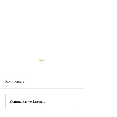
Kommentare
Einen Berg abtragen
Wie schnell geht 
Kommentar verfassen...