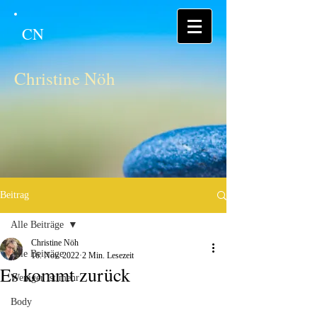
CN
Christine Nöh
Beitrag
Alle Beiträge
Christine Nöh
Alle Beiträge
16. Nov. 2022
2 Min. Lesezeit
Es kommt zurück
Weniger ist mehr
Body