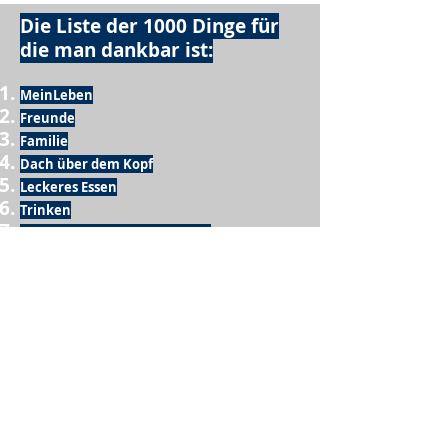
Die Liste der 1000 Dinge für
die man dankbar ist:
MeinLeben
Freunde
Familie
Dach über dem Kopf
Leckeres Essen
Trinken
Möglichkeit zum Ausschlafen
Vogelgezwitscher
Leckeres Frühstück
Sesamring mit Butter
Möglichkeit zum Homeoffice
Schule
netter Busfahrer
Sonnenschein
warme Dusche
Fussball spielen