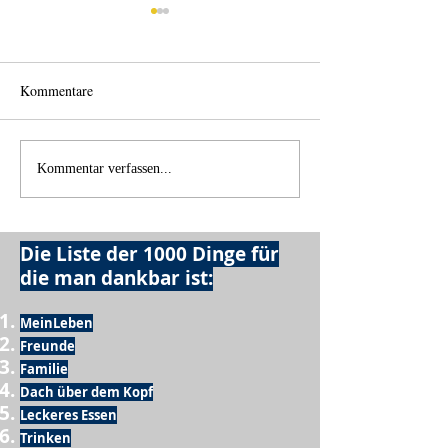
Kommentare
Einen Berg abtrag
Alles was möglich ist?
Kommentar verfassen...
Die Liste der 1000 Dinge für
die man dankbar ist:
MeinLeben
Freunde
Familie
Dach über dem Kopf
Leckeres Essen
Trinken