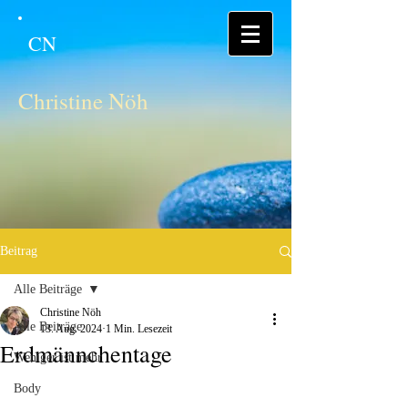
CN
Christine Nöh
Beitrag
Alle Beiträge
Christine Nöh
Alle Beiträge
13. Aug. 2024
1 Min. Lesezeit
Erdmännchentage
Weniger ist mehr
Body