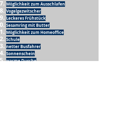
Möglichkeit zum Ausschlafen
Vogelgezwitscher
Leckeres Frühstück
Sesamring mit Butter
Möglichkeit zum Homeoffice
Schule
netter Busfahrer
Sonnenschein
warme Dusche
Fussball spielen
kein Krieg
Möglichkeit etwas mit der Familie zu
machen
Urlaub
einen Garten haben
eigene Früchte ernten
ein Hobby zu haben, das mich erfüllt
nette Menschen, die dieses Hobby mit mir
teilen
wenn andere lesen, was ich schreibe