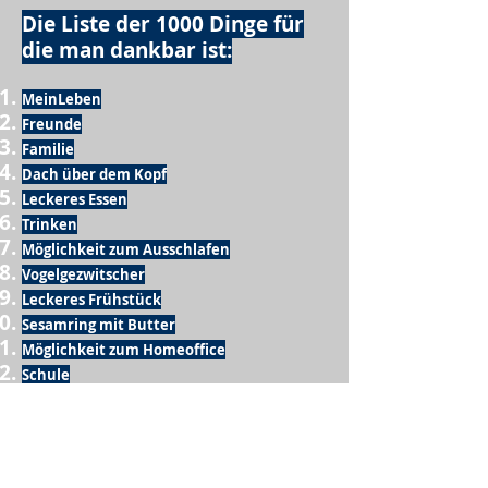
Die Liste der 1000 Dinge für
die man dankbar ist:
MeinLeben
Freunde
Familie
Dach über dem Kopf
Leckeres Essen
Trinken
Möglichkeit zum Ausschlafen
Vogelgezwitscher
Leckeres Frühstück
Sesamring mit Butter
Möglichkeit zum Homeoffice
Schule
netter Busfahrer
Sonnenschein
warme Dusche
Fussball spielen