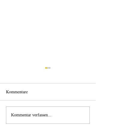
Kommentare
Licht und Schatten
Alles was möglich
Kommentar verfassen...