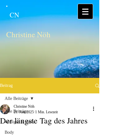
CN
Christine Nöh
Beitrag
Alle Beiträge
Christine Nöh
Alle Beiträge
21. Juni 2025
1 Min. Lesezeit
Der längste Tag des Jahres
Weniger ist mehr
Body