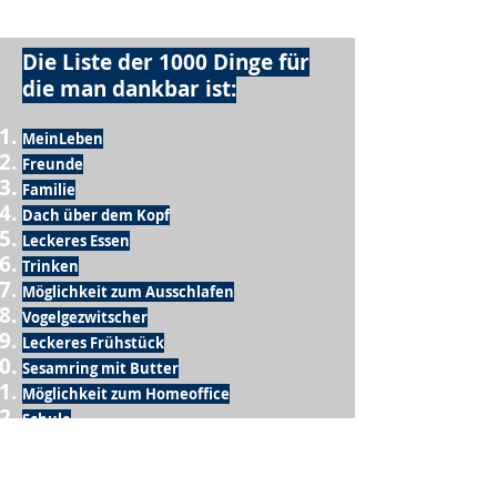
Die Liste der 1000 Dinge für
die man dankbar ist:
MeinLeben
Freunde
Familie
Dach über dem Kopf
Leckeres Essen
Trinken
Möglichkeit zum Ausschlafen
Vogelgezwitscher
Leckeres Frühstück
Sesamring mit Butter
Möglichkeit zum Homeoffice
Schule
netter Busfahrer
Sonnenschein
warme Dusche