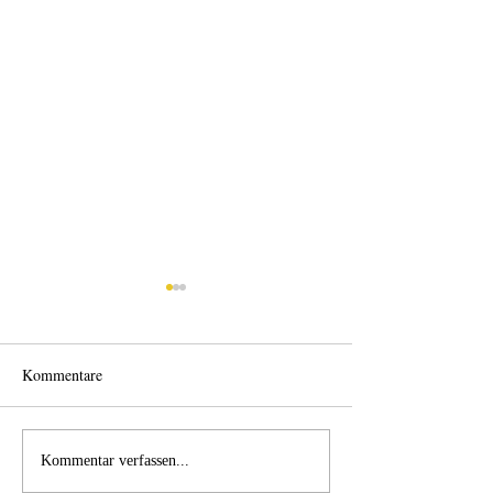
Kommentare
Wo anfangen?
Wie schnell geht es?
Kommentar verfassen...