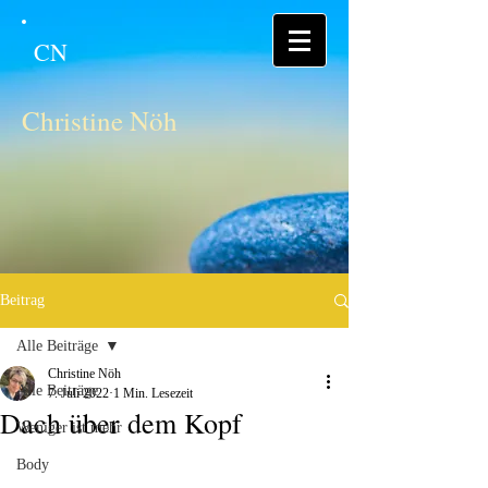
CN
Christine Nöh
Beitrag
Alle Beiträge
Christine Nöh
Alle Beiträge
7. Juli 2022
1 Min. Lesezeit
Dach über dem Kopf
Weniger ist mehr
Body