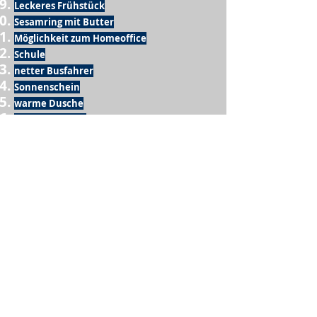
Leckeres Frühstück
Sesamring mit Butter
Möglichkeit zum Homeoffice
Schule
netter Busfahrer
Sonnenschein
warme Dusche
Fussball spielen
kein Krieg
Möglichkeit etwas mit der Familie zu
machen
Urlaub
einen Garten haben
eigene Früchte ernten
ein Hobby zu haben, das mich erfüllt
nette Menschen, die dieses Hobby mit mir
teilen
wenn andere lesen, was ich schreibe
Möglichkeit Koffer zu packen
Waschmaschine