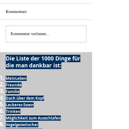
Kommentare
Einen Berg abtrag
Alles was möglich ist?
Kommentar verfassen...
Die Liste der 1000 Dinge für
die man dankbar ist:
MeinLeben
Freunde
Familie
Dach über dem Kopf
Leckeres Essen
Trinken
Möglichkeit zum Ausschlafen
Vogelgezwitscher