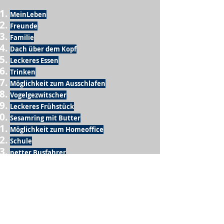
MeinLeben
Freunde
Familie
Dach über dem Kopf
Leckeres Essen
Trinken
Möglichkeit zum Ausschlafen
Vogelgezwitscher
Leckeres Frühstück
Sesamring mit Butter
Möglichkeit zum Homeoffice
Schule
netter Busfahrer
Sonnenschein
warme Dusche
Fussball spielen
kein Krieg
Möglichkeit etwas mit der Familie zu
machen