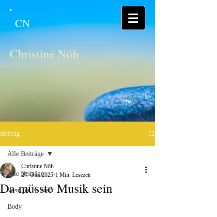
CN
Christine Nöh
Beitrag
Alle Beiträge
Christine Nöh
Alle Beiträge
27. Okt. 2025
1 Min. Lesezeit
Da müsste Musik sein
Weniger ist mehr
Body