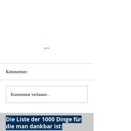
Kommentare
Einen Berg abtrag
Alles was möglich ist?
Kommentar verfassen...
Die Liste der 1000 Dinge für
die man dankbar ist: