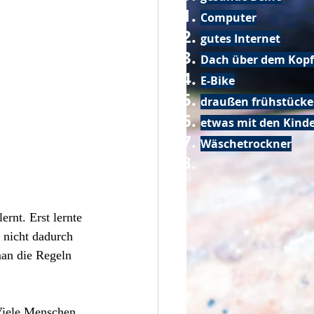
Computer
gutes Internet
Dach über dem Kopf
E-Bike
draußen frühstück
etwas mit den Kin
Wäschetrockner
rnt. Erst lernte 
 nicht dadurch 
man die Regeln 
Viele Menschen 