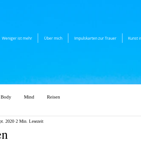
Weniger ist mehr
Über mich
Impulskarten zur Trauer
Kunst 
Body
Mind
Reisen
pt. 2020
2 Min. Lesezeit
en