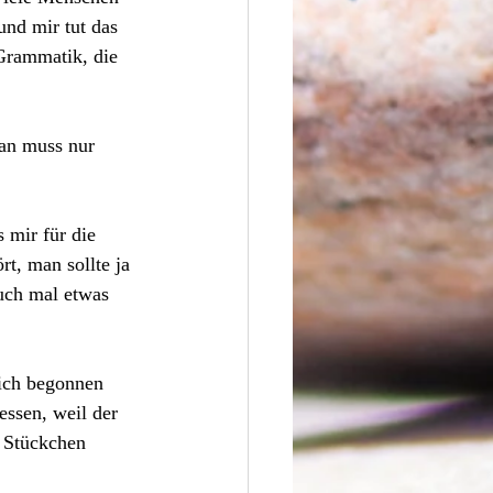
nd mir tut das 
Grammatik, die 
an muss nur 
 mir für die 
t, man sollte ja 
uch mal etwas 
 ich begonnen 
ssen, weil der 
n Stückchen 