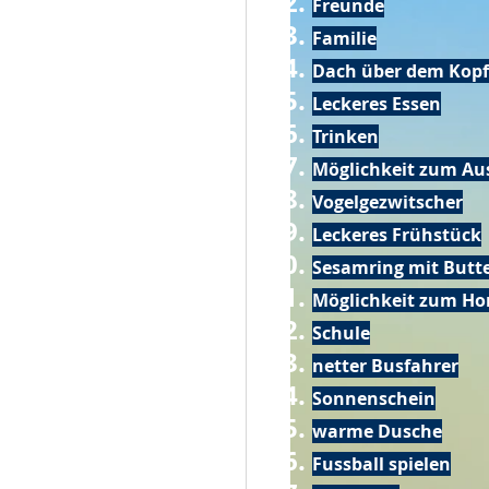
Freunde
Familie
Dach über dem Kopf
Leckeres Essen
Trinken
Möglichkeit zum Au
Vogelgezwitscher
Leckeres Frühstück
Sesamring mit Butt
Möglichkeit zum Ho
Schule
netter Busfahrer
Sonnenschein
warme Dusche
Fussball spielen