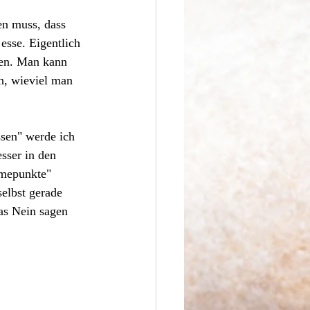
en muss, dass 
sse. Eigentlich 
hen. Man kann 
n, wieviel man 
sen" werde ich 
sser in den 
hmepunkte" 
elbst gerade 
as Nein sagen 