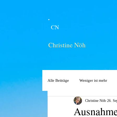
CN
Christine Nöh
Alle Beiträge
Weniger ist mehr
Christine Nöh
26. Se
Ausnahm