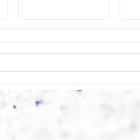
Einen Berg abtragen
Wie s