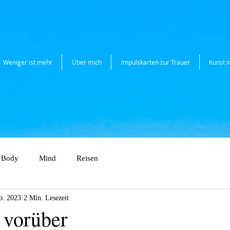
Weniger ist mehr
Über mich
Impulskarten zur Trauer
Kunst 
Body
Mind
Reisen
b. 2023
2 Min. Lesezeit
 vorüber