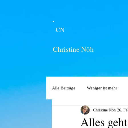
CN
Christine Nöh
Alle Beiträge
Weniger ist mehr
Christine Nöh
26. Fe
Alles geht