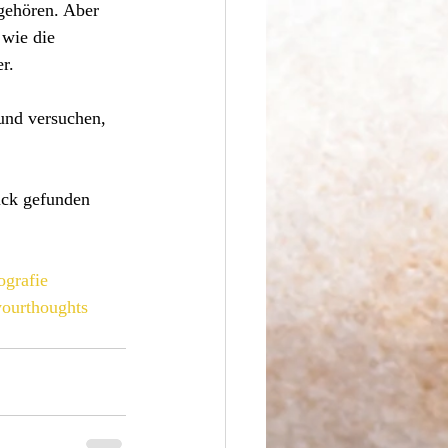
 gehören. Aber 
wie die 
r. 
und versuchen, 
ück gefunden 
ografie
ourthoughts