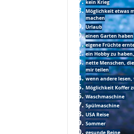
kein Krieg
Möglichkeit etwas m
machen
Urlaub
einen Garten haben
eigene Früchte ernt
ein Hobby zu haben,
nette Menschen, die
mir teilen
wenn andere lesen, 
Möglichkeit Koffer 
Waschmaschine
Spülmaschine
USA Reise
Sommer
gesunde Beine