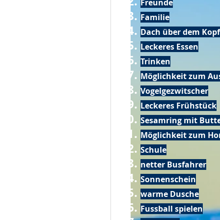
Freunde
Familie
Dach über dem Kopf
Leckeres Essen
Trinken
Möglichkeit zum Au
Vogelgezwitscher
Leckeres Frühstück
Sesamring mit Butt
Möglichkeit zum Ho
Schule
netter Busfahrer
Sonnenschein
warme Dusche
Fussball spielen