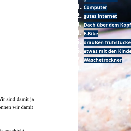
Computer
gutes Internet
Dach über dem Kopf
E-Bike
draußen frühstück
etwas mit den Kin
Wäschetrockner
r sind damit ja 
önnen wir damit 
t geschickt 