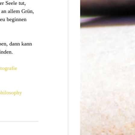
r Seele tut, 
 an allem Grün, 
neu beginnen 
ben, dann kann 
inden. 
tografie
philosophy