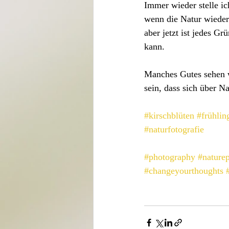
Immer wieder stelle ic
wenn die Natur wieder
aber jetzt ist jedes G
kann.
Manches Gutes sehen w
sein, dass sich über N
#kirschblüten
#frühlin
#naturfotografie
#photography
#nature
#changeyourthoughts