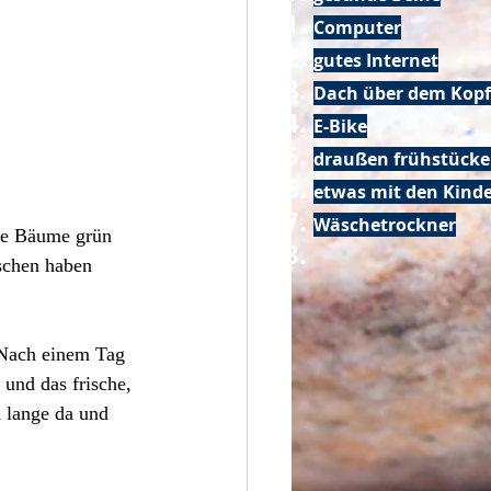
Computer
gutes Internet
Dach über dem Kopf
E-Bike
draußen frühstück
etwas mit den Kin
Wäschetrockner
die Bäume grün 
schen haben 
 Nach einem Tag 
und das frische, 
 lange da und 