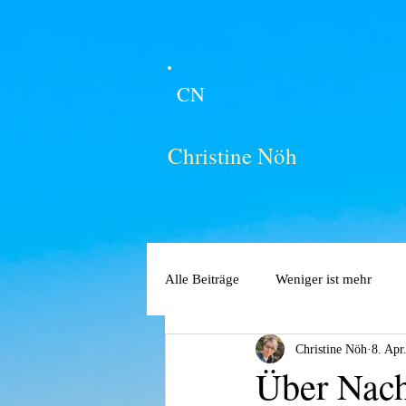
CN
Christine Nöh
Alle Beiträge
Weniger ist mehr
Christine Nöh
8. Apr
Über Nach