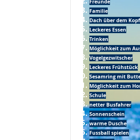
Freunde
Familie
Dach über dem Kopf
Leckeres Essen
Trinken
Möglichkeit zum Au
Vogelgezwitscher
Leckeres Frühstück
Sesamring mit Butt
Möglichkeit zum Ho
Schule
netter Busfahrer
Sonnenschein
warme Dusche
Fussball spielen