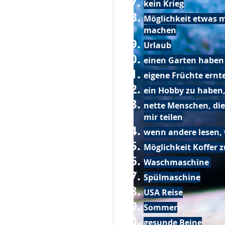
kein Krieg
Möglichkeit etwas m
machen
Urlaub
einen Garten haben
eigene Früchte ernt
ein Hobby zu haben,
nette Menschen, die
mir teilen
wenn andere lesen, 
Möglichkeit Koffer 
Waschmaschine
Spülmaschine
USA Reise
Sommer
gesunde Beine