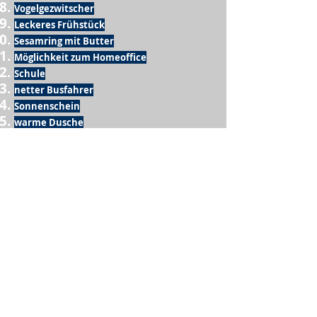
Vogelgezwitscher
Leckeres Frühstück
Sesamring mit Butter
Möglichkeit zum Homeoffice
Schule
netter Busfahrer
Sonnenschein
warme Dusche
Fussball spielen
kein Krieg
Möglichkeit etwas mit der Familie zu
machen
Urlaub
einen Garten haben
eigene Früchte ernten
ein Hobby zu haben, das mich erfüllt
nette Menschen, die dieses Hobby mit mir
teilen
wenn andere lesen, was ich schreibe
Möglichkeit Koffer zu packen