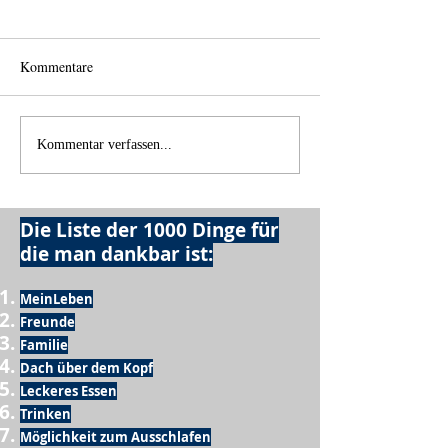
Kommentare
Einen Berg abtrag
Alles was möglich ist?
Kommentar verfassen...
Die Liste der 1000 Dinge für
die man dankbar ist:
MeinLeben
Freunde
Familie
Dach über dem Kopf
Leckeres Essen
Trinken
Möglichkeit zum Ausschlafen