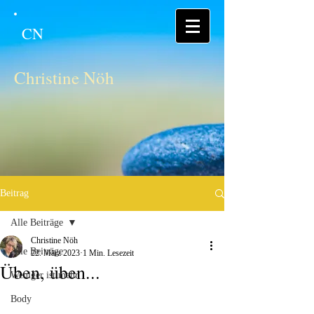
CN
Christine Nöh
Beitrag
Alle Beiträge
Christine Nöh
Alle Beiträge
22. März 2023
1 Min. Lesezeit
Üben, üben...
Weniger ist mehr
Body